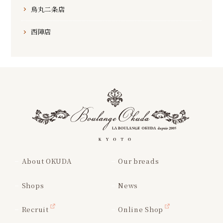
烏丸二条店
西陣店
About OKUDA
Our breads
Shops
News
Recruit
Online Shop