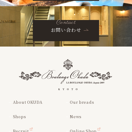
Contact
お問い合わせ
About OKUDA
Our breads
Shops
News
Recruit
Online Shop